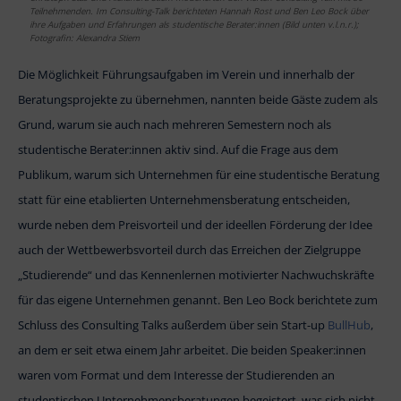
Teilnehmenden. Im Consulting-Talk berichteten Hannah Rost und Ben Leo Bock über
ihre Aufgaben und Erfahrungen als studentische Berater:innen (Bild unten v.l.n.r.);
Fotografin: Alexandra Stiem
Die Möglichkeit Führungsaufgaben im Verein und innerhalb der
Beratungsprojekte zu übernehmen, nannten beide Gäste zudem als
Grund, warum sie auch nach mehreren Semestern noch als
studentische Berater:innen aktiv sind. Auf die Frage aus dem
Publikum, warum sich Unternehmen für eine studentische Beratung
statt für eine etablierten Unternehmensberatung entscheiden,
wurde neben dem Preisvorteil und der ideellen Förderung der Idee
auch der Wettbewerbsvorteil durch das Erreichen der Zielgruppe
„Studierende“ und das Kennenlernen motivierter Nachwuchskräfte
für das eigene Unternehmen genannt. Ben Leo Bock berichtete zum
Schluss des Consulting Talks außerdem über sein Start-up
BullHub
,
an dem er seit etwa einem Jahr arbeitet. Die beiden Speaker:innen
waren vom Format und dem Interesse der Studierenden an
studentischen Unternehmensberatungen begeistert, was sich nicht