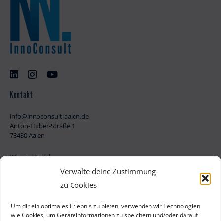
Kontakt
info@innoconsult-aalen.de
Anton-Huber-Straße 1
73430 Aalen
Wir sind Teil des
Verwalte deine Zustimmung
zu Cookies
Um dir ein optimales Erlebnis zu bieten, verwenden wir Technologien
Mit Unterstützung von:
wie Cookies, um Geräteinformationen zu speichern und/oder darauf