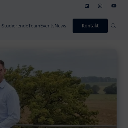
Kontakt
n
Studierende
Team
Events
News