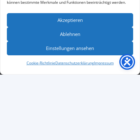
können bestimmte Merkmale und Funktionen beeinträchtigt werden.
Akzeptieren
Alle Projekte ansehen
Ablehnen
Einstellungen ansehen
zepts für eine
Durchführung einer Bedarfs- und Anforderun
Bereich der Hörakustik
Cookie-Richtlinie
Datenschutzerklärung
Impressum
Beteiligte Consultants: 4
Projektdauer: 6 Woche(n)
Kontakt