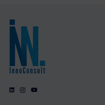
Analyse eines Prototypen &
Entwickl
Entwicklung eines
und Vert
Marketingkonzepts für eine
lokale 
Gründungsidee
Betei
Beteiligte Consultants: 3
Proje
Projektdauer: 6 Woche(n)