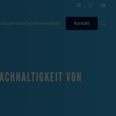
Kontakt
n
Studierende
Team
Events
News
NACHHALTIGKEIT VON