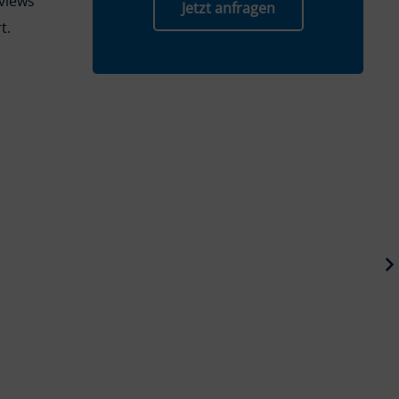
rviews
Jetzt anfragen
t.
Ideenentwicklung und -