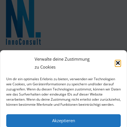
Beteiligte Consultants: 3
Projektdauer: 8 Woche(n)
Verwalte deine Zustimmung
zu Cookies
Kontakt
Um dir ein optimales Erlebnis zu bieten, verwenden wir Technologien
info@innoconsult-aalen.de
wie Cookies, um Geräteinformationen zu speichern und/oder darauf
Anton-Huber-Straße 1
zuzugreifen. Wenn du diesen Technologien zustimmst, können wir Daten
73430 Aalen
wie das Surfverhalten oder eindeutige IDs auf dieser Website
verarbeiten. Wenn du deine Zustimmung nicht erteilst oder zurückziehst,
Wir sind Teil des
können bestimmte Merkmale und Funktionen beeinträchtigt werden.
Akzeptieren